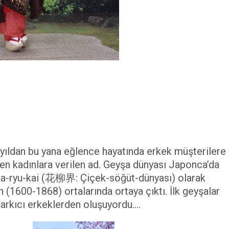
ıldan bu yana eğlence hayatında erkek müşterilere
eden kadınlara verilen ad. Geyşa dünyası Japonca’da
a-ryu-kai (花柳界: Çiçek-söğüt-dünyası) olarak
 (1600-1868) ortalarında ortaya çıktı. İlk geyşalar
arkıcı erkeklerden oluşuyordu.…