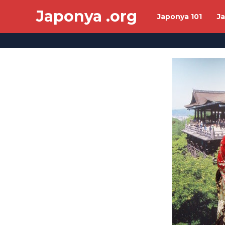
Japonya .org
Japonya 101
J