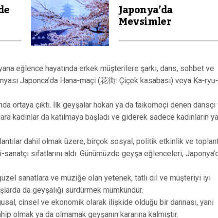
de
Japonya’da
Mevsimler
ana eğlence hayatında erkek müşterilere şarkı, dans, sohbet ve
 dünyası Japonca’da Hana-maçi (花街: Çiçek kasabası) veya Ka-ryu-
a ortaya çıktı. İlk geyşalar hokan ya da taikomoçi denen dansçı
ara kadınlar da katılmaya başladı ve giderek sadece kadınların ya
tılar dahil olmak üzere, birçok sosyal, politik etkinlik ve toplan
-sanatçı sıfatlarını aldı. Günümüzde geyşa eğlenceleri, Japonya’
güzel sanatlara ve müziğe olan yetenek, tatlı dil ve müşteriyi iyi
 yaşlarda da geyşalığı sürdürmek mümkündür.
al, cinsel ve ekonomik olarak ilişkide olduğu bir dannası, yani
ip olmak ya da olmamak geyşanın kararına kalmıştır.