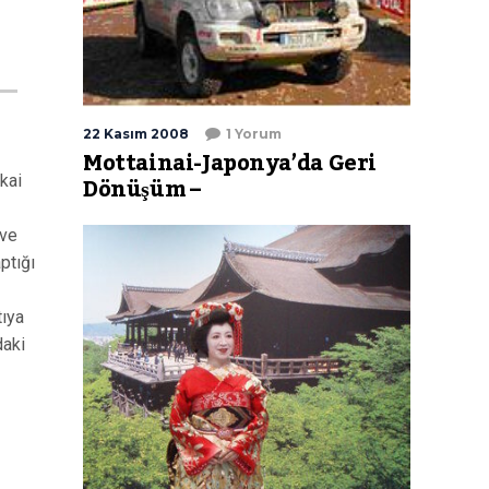
22 Kasım 2008
1 Yorum
Mottainai-Japonya’da Geri
Dönüşüm –
kai
 ve
ptığı
tıya
daki