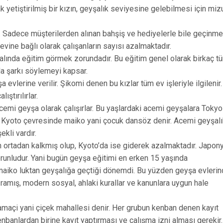
yetiştirilmiş bir kızın, geyşalık seviyesine gelebilmesi için mi
r. Sadece müşterilerden alınan bahşiş ve hediyelerle bile geçinm
ine bağlı olarak çalışanların sayısı azalmaktadır.
alında eğitim görmek zorundadır. Bu eğitim genel olarak birkaç tü
 şarkı söylemeyi kapsar.
evlerine verilir. Şikomi denen bu kızlar tüm ev işleriyle ilgilenir.
ıştırılırlar.
cemi geyşa olarak çalışırlar. Bu yaşlardaki acemi geyşalara Tokyo
 Kyoto çevresinde maiko yani çocuk dansöz denir. Acemi geyşalı
kli vardır.
rtadan kalkmış olup, Kyoto’da ise giderek azalmaktadır. Japony
orunludur. Yani bugün geyşa eğitimi en erken 15 yaşında
maiko luktan geyşalığa geçtiği dönemdi. Bu yüzden geyşa evlerin
ğramış, modern sosyal, ahlaki kurallar ve kanunlara uygun hale
namaçi yani çiçek mahallesi denir. Her grubun kenban denen kayıt
enbanlardan birine kayıt yaptırması ve çalışma izni alması gerekir.