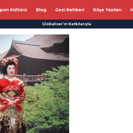
apon Kültürü
Blog
Gezi Rehberi
Köşe Yazıları
H
Globaliser’ın Katkılarıyla