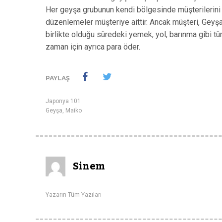
Her geyşa grubunun kendi bölgesinde müşterilerini g
düzenlemeler müşteriye aittir. Ancak müşteri, Geyşa
birlikte olduğu süredeki yemek, yol, barınma gibi t
zaman için ayrıca para öder.
PAYLAŞ
Japonya 101
Geyşa
,
Maiko
Sinem
Yazarın Tüm Yazıları