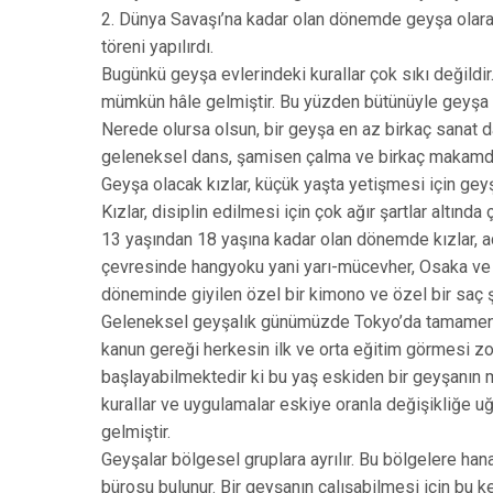
2. Dünya Savaşı’na kadar olan dönemde geyşa olarak 
töreni yapılırdı.
Bugünkü geyşa evlerindeki kurallar çok sıkı değildi
mümkün hâle gelmiştir. Bu yüzden bütünüyle geyşa ev
Nerede olursa olsun, bir geyşa en az birkaç sanat d
geleneksel dans, şamisen çalma ve birkaç makamda
Geyşa olacak kızlar, küçük yaşta yetişmesi için geyşa 
Kızlar, disiplin edilmesi için çok ağır şartlar altında çal
13 yaşından 18 yaşına kadar olan dönemde kızlar, a
çevresinde hangyoku yani yarı-mücevher, Osaka ve
döneminde giyilen özel bir kimono ve özel bir saç şe
Geleneksel geyşalık günümüzde Tokyo’da tamamen o
kanun gereği herkesin ilk ve orta eğitim görmesi z
başlayabilmektedir ki bu yaş eskiden bir geyşanın 
kurallar ve uygulamalar eskiye oranla değişikliğe u
gelmiştir.
Geyşalar bölgesel gruplara ayrılır. Bu bölgelere ha
bürosu bulunur. Bir geyşanın çalışabilmesi için bu k