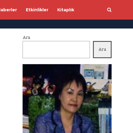
aberler
Etkinlikler
Kitaplık
Ara
Ara