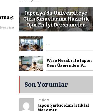
Japonya’da Üniversiteye
pınağı
Giriş Sınavlarına Hazırlık
İçin En İyi Dershaneler
Sonraki Yazı
...
Wise Hesabı ile Japon
Yeni Üzerinden P...
Son Yorumlar
ICHIGO
Japon Şarkıcıdan İstiklal
Marşımız