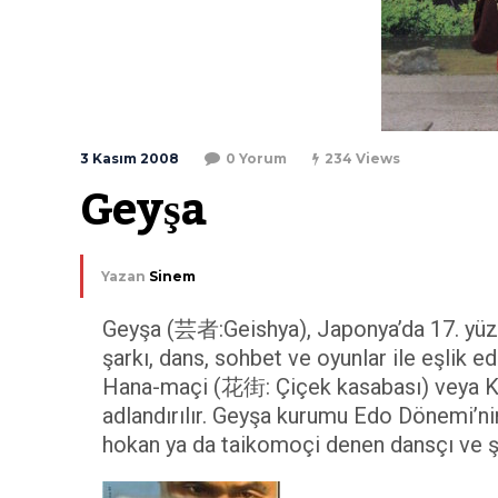
3 Kasım 2008
0 Yorum
234 Views
Geyşa
Yazan
Sinem
Geyşa (芸者:Geishya), Japonya’da 17. yüzy
şarkı, dans, sohbet ve oyunlar ile eşlik 
Hana-maçi (花街: Çiçek kasabası) veya K
adlandırılır. Geyşa kurumu Edo Dönemi’nin
hokan ya da taikomoçi denen dansçı ve ş