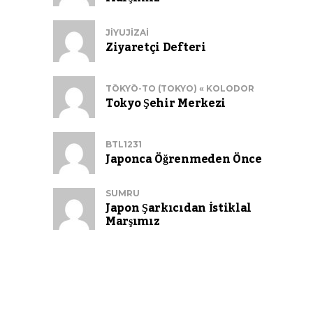
JIYUJIZAI
Ziyaretçi Defteri
TŌKYŌ-TO (TOKYO) « KOLODOR
Tokyo Şehir Merkezi
BTL1231
Japonca Öğrenmeden Önce
SUMRU
Japon Şarkıcıdan İstiklal
Marşımız