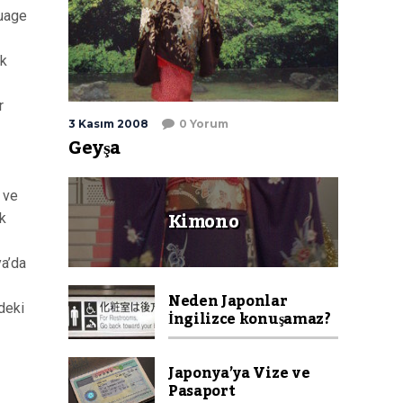
zuage
ek
r
3 Kasım 2008
0 Yorum
Geyşa
 ve
Kimono
k
a’da
Neden Japonlar
deki
İngilizce konuşamaz?
Japonya’ya Vize ve
Pasaport