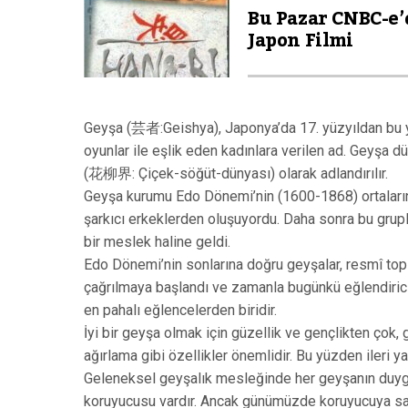
Bu Pazar CNBC-e’
Japon Filmi
Geyşa (芸者:Geishya), Japonya’da 17. yüzyıldan bu y
oyunlar ile eşlik eden kadınlara verilen ad. Geyşa
(花柳界: Çiçek-söğüt-dünyası) olarak adlandırılır.
Geyşa kurumu Edo Dönemi’nin (1600-1868) ortalarınd
şarkıcı erkeklerden oluşuyordu. Daha sonra bu grupl
bir meslek haline geldi.
Edo Dönemi’nin sonlarına doğru geyşalar, resmî toplan
çağrılmaya başlandı ve zamanla bugünkü eğlendirici
en pahalı eğlencelerden biridir.
İyi bir geyşa olmak için güzellik ve gençlikten çok, 
ağırlama gibi özellikler önemlidir. Bu yüzden ileri
Geleneksel geyşalık mesleğinde her geyşanın duygus
koruyucusu vardır. Ancak günümüzde koruyucuya sah