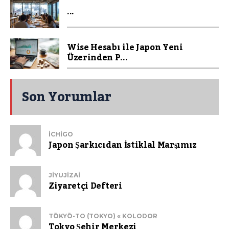
...
Wise Hesabı ile Japon Yeni
Üzerinden P...
Son Yorumlar
ICHIGO
Japon Şarkıcıdan İstiklal Marşımız
JIYUJIZAI
Ziyaretçi Defteri
TŌKYŌ-TO (TOKYO) « KOLODOR
Tokyo Şehir Merkezi