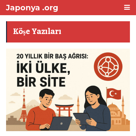
Japonya .org
Köşe Yazıları