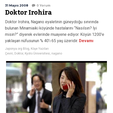
31 Mayıs 2008
0 Yorum
Doktor Irohira
Doktor Irohira, Nagano eyaletinin güneydoğu sınırında
bulunan Minamiaiki köyünde hastalarını “Nasılsın? İyi
misin?” diyerek evlerinde muayene ediyor. Köyün 1200’e
yaklaşan nüfusunun % 40’ı 65 yaş üzeridir.
Devamı
Japonya.org Blog
,
Köşe Yazıları
Çeviri
,
Doktor
,
Kyoto Üniversitesi
,
nagano