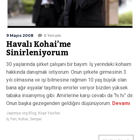
9 Mayıs 2008
0 Yorum
Havalı Kohai’me
Sinirleniyorum
30 yaşlarında şirket çalışanı bir bayım. İş yerindeki kohaim
hakkında danışmak istiyorum. Onun şirkete girmesinin 3.
yılı olmasına ve işi bilmesine rağmen 10 yaş büyük olan
bana ağır eşyalar taşıttırıp emirler veriyor bizden yüksek
tabaka insanıymış gibi. Amirlerine karşı cevabı da “hı hı” dır.
Onun başka gezegenden geldiğini düşünüyorum.
Devamı
Japonya.org Blog
,
Köşe Yazıları
İş Yeri
,
Kohai
,
Senpai