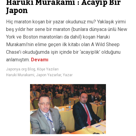
Haruki Murakami : Acayip Bir
Japon
Hiç maraton koşan bir yazar okudunuz mu? Yaklaşık yirmi
beş yıldır her sene bir maraton (bunlara dünyaca ünlü New
York ve Boston maratonları da dahil) koşan Haruki
Murakami’nin elime geçen ilk kitabı olan A Wild Sheep
Chase’i okuduğumda işin içinde bir ‘acayiplik’ olduğunu
anlamıştım.
Devamı
Japonya.org Blog
,
Köşe Yazıları
Haruki Murakami
,
Japon Yazarlar
,
Yazar