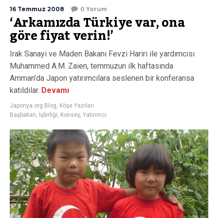
16 Temmuz 2008
0 Yorum
‘Arkamızda Türkiye var, ona
göre fiyat verin!’
Irak Sanayi ve Maden Bakanı Fevzi Hariri ile yardımcısı
Muhammed A.M. Zaien, temmuzun ilk haftasında
Amman’da Japon yatırımcılara seslenen bir konferansa
katıldılar.
Devamı
Japonya.org Blog
,
Köşe Yazıları
Başbakan
,
İşbirliği
,
Konsey
,
Yatırımcı