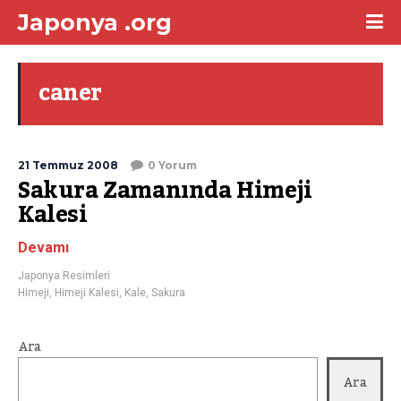
Japonya .org
caner
21 Temmuz 2008
0 Yorum
Sakura Zamanında Himeji
Kalesi
Devamı
Japonya Resimleri
Himeji
,
Himeji Kalesi
,
Kale
,
Sakura
Ara
Ara