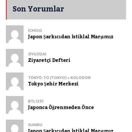
Son Yorumlar
ICHIGO
Japon Şarkıcıdan İstiklal Marşımız
JIYUJIZAI
Ziyaretçi Defteri
TŌKYŌ-TO (TOKYO) « KOLODOR
Tokyo Şehir Merkezi
BTL1231
Japonca Öğrenmeden Önce
SUMRU
Japon Şarkıcıdan İstiklal Marşımız