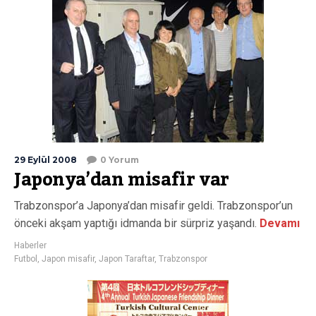
29 Eylül 2008
0 Yorum
Japonya’dan misafir var
Trabzonspor’a Japonya’dan misafir geldi. Trabzonspor’un
önceki akşam yaptığı idmanda bir sürpriz yaşandı.
Devamı
Haberler
Futbol
,
Japon misafir
,
Japon Taraftar
,
Trabzonspor