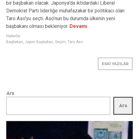
bir başbakan olacak. Japonya’da iktidardaki Liberal
Demokrat Parti liderliğe muhafazakar bir politikacı olan
Taro Aso’yu seçti. Aso’nun bu durumda ülkenin yeni
başbakanı olması bekleniyor.
Devamı
Haberler
Başbakan
,
Japon Başbakan
,
Seçim
,
Taro Aso
ESKİ YAZILAR
Ara
Ara