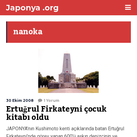
Japonya .org
nanoka
30 Ekim 2008
1 Yorum
Ertuğrul Firkateyni çocuk
kitabı oldu
JAPONYA’nın Kushimoto kenti açıklarında batan Ertuğrul
Firkateyni’nde görev yapan 600’ü aşkın denizcinin ve