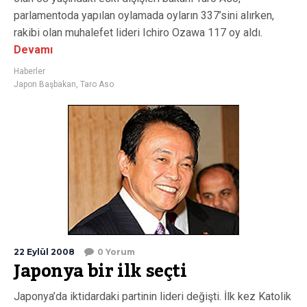
parlamentoda yapılan oylamada oyların 337’sini alırken,
rakibi olan muhalefet lideri Ichiro Ozawa 117 oy aldı.
Devamı
Haberler
Japon Başbakan
,
Taro Aso
22 Eylül 2008
0 Yorum
Japonya bir ilk seçti
Japonya’da iktidardaki partinin lideri değişti. İlk kez Katolik