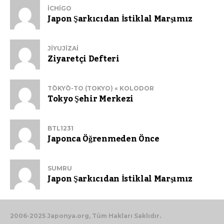
ICHIGO
Japon Şarkıcıdan İstiklal Marşımız
JIYUJIZAI
Ziyaretçi Defteri
TŌKYŌ-TO (TOKYO) « KOLODOR
Tokyo Şehir Merkezi
BTL1231
Japonca Öğrenmeden Önce
SUMRU
Japon Şarkıcıdan İstiklal Marşımız
2006-2025 Japonya.org, Tüm Hakları Saklıdır.