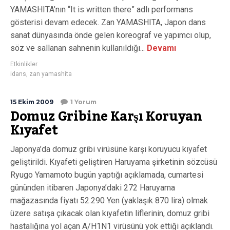
YAMASHITA’nın “It is written there” adlı performans
gösterisi devam edecek. Zan YAMASHITA, Japon dans
sanat dünyasında önde gelen koreograf ve yapımcı olup,
söz ve sallanan sahnenin kullanıldığı...
Devamı
Etkinlikler
idans
,
zan yamashita
15 Ekim 2009
1 Yorum
Domuz Gribine Karşı Koruyan
Kıyafet
Japonya’da domuz gribi virüsüne karşı koruyucu kıyafet
geliştirildi. Kıyafeti geliştiren Haruyama şirketinin sözcüsü
Ryugo Yamamoto bugün yaptığı açıklamada, cumartesi
gününden itibaren Japonya’daki 272 Haruyama
mağazasında fiyatı 52.290 Yen (yaklaşık 870 lira) olmak
üzere satışa çıkacak olan kıyafetin liflerinin, domuz gribi
hastalığına yol açan A/H1N1 virüsünü yok ettiği açıklandı.