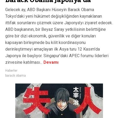
Barack Obama Japonya’da
Gelecek ay, ABD Başkanı Hüseyin Barack Obama
Tokyo’daki yeni hükümet değişikliğinden kaynaklanan
ittifak sorunlarını çözmek üzere Japonya’yı ziyaret edecek.
ABD başkanının, bir Beyaz Saray yetkilisinin belirttiğine
göre bir dizi ekonomik, güvenllik ve diğer konuları
kapsayan birleşmede bu kilit koordinasyonu
derinleştirmeyi amaçlayan ilk Asya turu 12 Kasım’da
Japonya ile başlıyor. Singapur’daki APEC forumu liderleri
zirvesine katılması...
Devamı
Haberler
barack obama