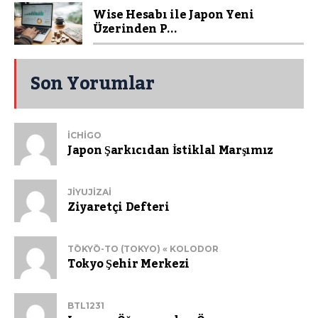
Wise Hesabı ile Japon Yeni
Üzerinden P...
Son Yorumlar
ICHIGO
Japon Şarkıcıdan İstiklal Marşımız
JIYUJIZAI
Ziyaretçi Defteri
TŌKYŌ-TO (TOKYO) « KOLODOR
Tokyo Şehir Merkezi
BTL1231