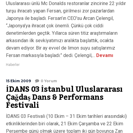
Uluslararası ünlü Mc Donalds restoranlar zincirine 22 yıldır
turşu ihracatı yapan Fersan, girilmesi zor pazarlardan
Japonya ile başladı. Fersan’ın CEO’su Arcan Çelengil,
“Japonya’ya ihracat çok önemli. Çünkü çok ciddi
denetimlerden geçtik. Yıllarca süren titiz araştırmaların
arkasından ilk sevkiyatımızı aralıkta başlattık, ocakta
devam ediyor. Bir ay evvel de limon suyu satışlarımız
Fersan markasıyla başladı.” dedi. Çelengil,...
Devamı
Haberler
15 Ekim 2009
0 Yorum
İDANS 03 İstanbul Uluslararası
Çağdaş Dans & Performans
Festivali
İDANS 03 Festivali (10 Ekim – 31 Ekim tarihleri arasındaki)
etkinliklerinden biri olarak, 21 Ekim Çarşamba ve 22 Ekim
Perşembe günü olmak üzere toplam iki gün boyunca Zan