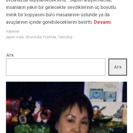
insanların yakın bir gelecekte sevdiklerinin üç boyutlu
minik bir kopyasını büro masalarının üstünde ya da
avuçlarının içinde görebileceklerini belirtti.
Devamı
Haberler
japon icadı
,
Shunsuke Yoshida
,
Teknoloji
Ara
Ara