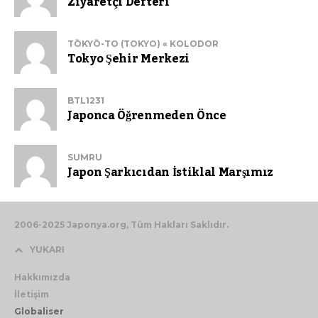
Ziyaretçi Defteri
TŌKYŌ-TO (TOKYO) « KOLODOR
Tokyo Şehir Merkezi
BTL1231
Japonca Öğrenmeden Önce
SUMRU
Japon Şarkıcıdan İstiklal Marşımız
2006-2025 Japonya.org, Tüm Hakları Saklıdır.
YUKARI
Hakkımızda
İletişim
Globaliser