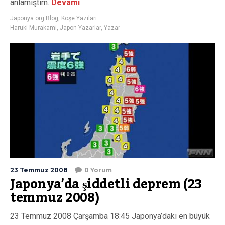
anlamıştım.
Devamı
Japonya.org Blog
,
Köşe Yazıları
Haruki Murakami
,
Japon Yazarlar
,
Yazar
23 Temmuz 2008
0 Yorum
Japonya’da şiddetli deprem (23
temmuz 2008)
23 Temmuz 2008 Çarşamba 18:45 Japonya’daki en büyük