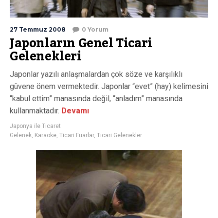
27 Temmuz 2008
0 Yorum
Japonların Genel Ticari
Gelenekleri
Japonlar yazılı anlaşmalardan çok söze ve karşılıklı
güvene önem vermektedir. Japonlar “evet” (hay) kelimesini
“kabul ettim” manasında değil, “anladım” manasında
kullanmaktadır.
Devamı
Japonya ile Ticaret
Gelenek
,
Karaoke
,
Ticari Fuarlar
,
Ticari Gelenekler