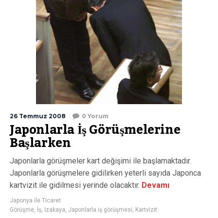
26 Temmuz 2008
0 Yorum
Japonlarla İş Görüşmelerine
Başlarken
Japonlarla görüşmeler kart değişimi ile başlamaktadır.
Japonlarla görüşmelere gidilirken yeterli sayıda Japonca
kartvizit ile gidilmesi yerinde olacaktır.
Devamı
Japonya ile Ticaret
Görüşme
,
İş
,
İzakaya
,
Japonlarla iş görüşmesi
,
Kartvizit