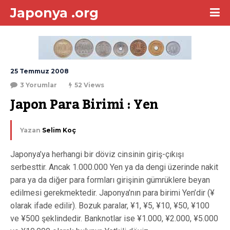
Japonya .org
25 Temmuz 2008
3 Yorumlar
52 Views
Japon Para Birimi : Yen
Yazan
Selim Koç
Japonya’ya herhangi bir döviz cinsinin giriş-çıkışı
serbesttir. Ancak 1.000.000 Yen ya da dengi üzerinde nakit
para ya da diğer para formları girişinin gümrüklere beyan
edilmesi gerekmektedir. Japonya’nın para birimi Yen’dir (¥
olarak ifade edilir). Bozuk paralar, ¥1, ¥5, ¥10, ¥50, ¥100
ve ¥500 şeklindedir. Banknotlar ise ¥1.000, ¥2.000, ¥5.000