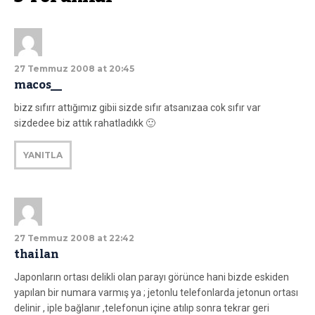
27 Temmuz 2008 at 20:45
macos__
bizz sıfırr attığımız gibii sizde sıfır atsanızaa cok sıfır var
sizdedee biz attık rahatladıkk 🙂
YANITLA
27 Temmuz 2008 at 22:42
thailan
Japonların ortası delikli olan parayı görünce hani bizde eskiden
yapılan bir numara varmış ya ; jetonlu telefonlarda jetonun ortası
delinir , iple bağlanır ,telefonun içine atılıp sonra tekrar geri