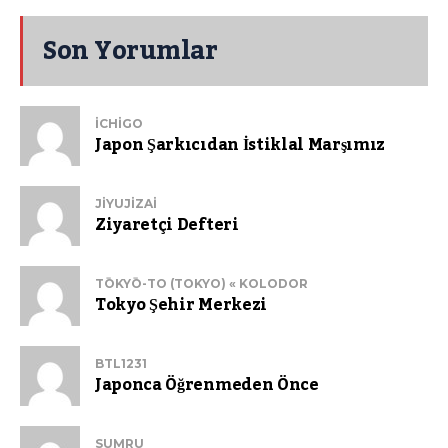
Son Yorumlar
ICHIGO
Japon Şarkıcıdan İstiklal Marşımız
JIYUJIZAI
Ziyaretçi Defteri
TŌKYŌ-TO (TOKYO) « KOLODOR
Tokyo Şehir Merkezi
BTL1231
Japonca Öğrenmeden Önce
SUMRU