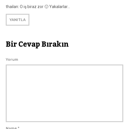
thailan: O iş biraz zor 🙂 Yakalarlar…
YANITLA
Bir Cevap Bırakın
Yorum
Name
*