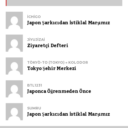
ICHIGO
Japon Şarkıcıdan İstiklal Marşımız
JIYUJIZAI
Ziyaretçi Defteri
TŌKYŌ-TO (TOKYO) « KOLODOR
Tokyo Şehir Merkezi
BTL1231
Japonca Öğrenmeden Önce
SUMRU
Japon Şarkıcıdan İstiklal Marşımız