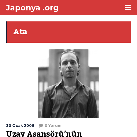
Japonya .org
Ata
30 Ocak 2008
0 Yorum
Uzay Asansörü’nün