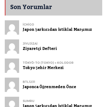
Son Yorumlar
ICHIGO
Japon Şarkıcıdan İstiklal Marşımız
JIYUJIZAI
Ziyaretçi Defteri
TŌKYŌ-TO (TOKYO) « KOLODOR
Tokyo Şehir Merkezi
BTL1231
Japonca Öğrenmeden Önce
SUMRU
Japon Şarkıcıdan İstiklal Marşımız