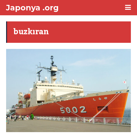
Japonya .org
buzkıran