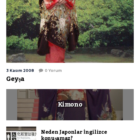
3 Kasım 2008
0 Yorum
Geyşa
Kimono
Neden Japonlar İngilizce
konuşamaz?