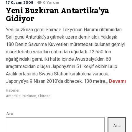
17 Kasım 2009
0 Yorum
Yeni Buzkıran Antartika’ya
Gidiyor
Yeni buzkıran gemi Shirase Tokyo’nun Harumi rıhtımından
Salı günü Antartika’ya gitmek üzere demir aldı. Yaklaşık
180 Deniz Savunma Kuvvetleri mürettebatı bulunan gemiyi
mürettebatın yakınları rıhtımdan uğurladı. 12.650 ton
ağırlığındaki gemi, iki hafta içinde Avustralya’dan 60
araştırmacıdan oluşan Japonya’nın 51. keşif ekibini alıp
Aralık ortasında Swoya Station karakoluna varacak.
Japonya’ya 9 Nisan 2010’da dönecek. 138 metre...
Devamı
Haberler
Antartika
,
buzkıran
,
Shirase
Ara
Ara