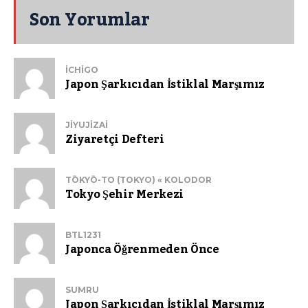
Son Yorumlar
ICHIGO
Japon Şarkıcıdan İstiklal Marşımız
JIYUJIZAI
Ziyaretçi Defteri
TŌKYŌ-TO (TOKYO) « KOLODOR
Tokyo Şehir Merkezi
BTL1231
Japonca Öğrenmeden Önce
SUMRU
Japon Şarkıcıdan İstiklal Marşımız