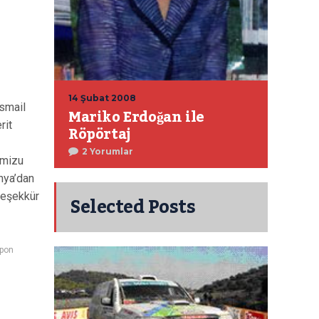
14 Şubat 2008
İsmail
Mariko Erdoğan ile
rit
Röpörtaj
2 Yorumlar
imizu
nya’dan
Selected Posts
 teşekkür
pon