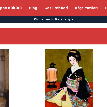
apon Kültürü
Blog
Gezi Rehberi
Köşe Yazıları
H
Globaliser’ın Katkılarıyla