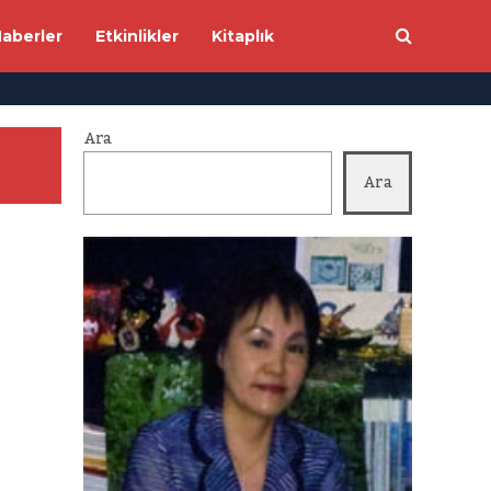
aberler
Etkinlikler
Kitaplık
Ara
Ara