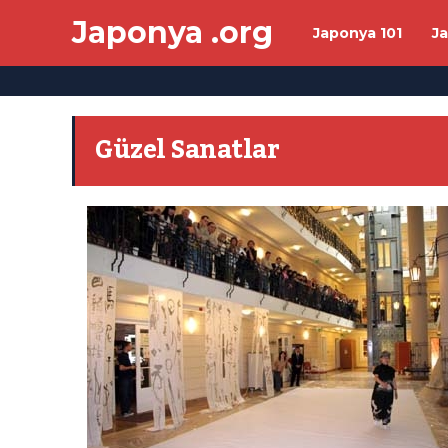
Japonya .org
Japonya 101
J
Güzel Sanatlar