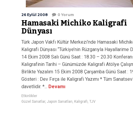
26 Eylül 2008
0 Yorum
Hamasaki Michiko Kaligrafi
Dünyası
Türk Japon Vakfı Kültür Merkezi’nde Hamasaki Michik
Kaligrafi Dünyası “Türkiye’nin Rüzgarıyla Hayallarime 
14 Ekim 2008 Salı Günü Saat : 18.30 – 20.30 Konf
Kaligrafinin Tarihi – Günümüzde Kaligrafi Atölye Çalışm
Birlikte Yazalım 15 Ekim 2008 Çarşamba Günü Saat : 1
Gösteri : Dev Fırça ile Kaligrafi Yazımı * Tüm Sanatsev
davetlidir. *...
Devamı
Etkinlikler
Güzel Sanatlar
,
Japon Sanatları
,
Kaligrafi
,
TJV