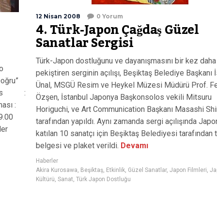
12 Nisan 2008
0 Yorum
4. Türk-Japon Çağdaş Güzel
Sanatlar Sergisi
Türk-Japon dostluğunu ve dayanışmasını bir kez daha
o
pekiştiren serginin açılışı, Beşiktaş Belediye Başkanı 
Doğru”
Ünal, MSGÜ Resim ve Heykel Müzesi Müdürü Prof. Fe
erans :
Özşen, İstanbul Japonya Başkonsolos vekili Mitsuru
ası :
Horiguchi, ve Art Communication Başkanı Masashi Sh
9.00
tarafından yapıldı. Aynı zamanda sergi açılışında Japo
ler
katılan 10 sanatçı için Beşiktaş Belediyesi tarafından
belgesi ve plaket verildi.
Devamı
Haberler
Akira Kurosawa
,
Beşiktaş
,
Etkinlik
,
Güzel Sanatlar
,
Japon Filmleri
,
Ja
Kültürü
,
Sanat
,
Türk Japon Dostluğu