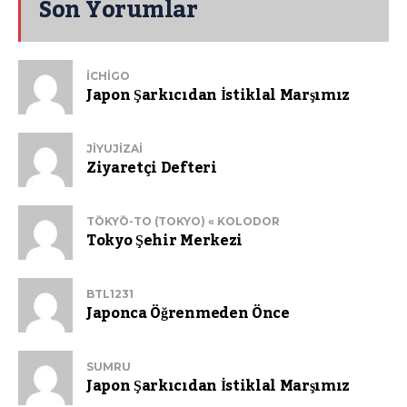
Son Yorumlar
ICHIGO
Japon Şarkıcıdan İstiklal Marşımız
JIYUJIZAI
Ziyaretçi Defteri
TŌKYŌ-TO (TOKYO) « KOLODOR
Tokyo Şehir Merkezi
BTL1231
Japonca Öğrenmeden Önce
SUMRU
Japon Şarkıcıdan İstiklal Marşımız