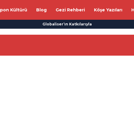
apon Kültürü
Blog
Gezi Rehberi
Köşe Yazıları
H
Globaliser’ın Katkılarıyla