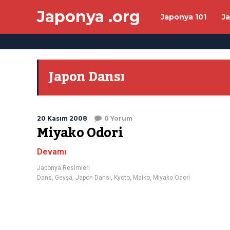
Japonya .org
Japonya 101
J
Japon Dansı
20 Kasım 2008
0 Yorum
Miyako Odori
Devamı
Japonya Resimleri
Dans
,
Geyşa
,
Japon Dansı
,
Kyoto
,
Maiko
,
Miyako Odori