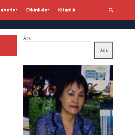
aberler
Etkinlikler
Kitaplık
Ara
Ara