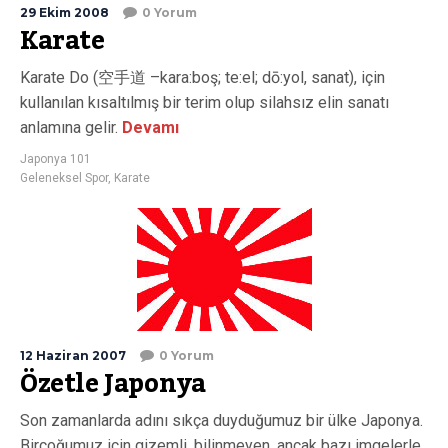
29 Ekim 2008
0 Yorum
Karate
Karate Do (空手道 –kara:boş; te:el; dō:yol, sanat), için
kullanılan kısaltılmış bir terim olup silahsız elin sanatı
anlamına gelir.
Devamı
Japonya 101
Geleneksel Spor
,
Karate
12 Haziran 2007
0 Yorum
Özetle Japonya
Son zamanlarda adını sıkça duyduğumuz bir ülke Japonya.
Birçoğumuz için gizemli, bilinmeyen, ancak bazı imgelerle