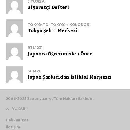
JIYUJIZAI
Ziyaretçi Defteri
TŌKYŌ-TO (TOKYO) « KOLODOR
Tokyo Şehir Merkezi
BTL1231
Japonca Öğrenmeden Önce
SUMRU
Japon Şarkıcıdan İstiklal Marşımız
2006-2025 Japonya.org, Tüm Hakları Saklıdır.
YUKARI
Hakkımızda
İletişim