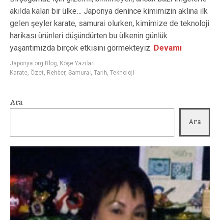
akılda kalan bir ülke… Japonya denince kimimizin aklına ilk
gelen şeyler karate, samurai olurken, kimimize de teknoloji
harikası ürünleri düşündürten bu ülkenin günlük
yaşantımızda birçok etkisini görmekteyiz.
Devamı
Japonya.org Blog
,
Köşe Yazıları
Karate
,
Özet
,
Rehber
,
Samurai
,
Tarih
,
Teknoloji
Ara
Ara