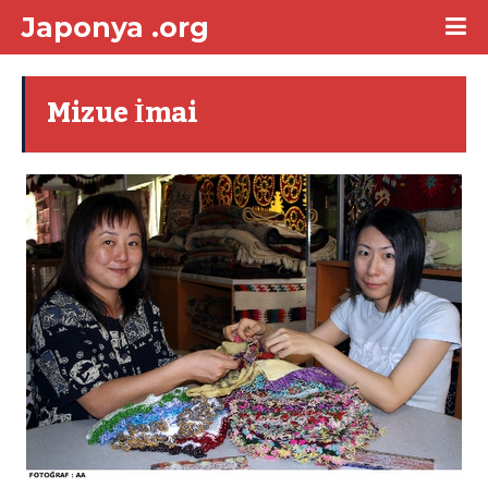
Japonya .org
Mizue İmai