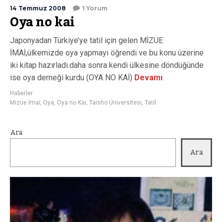
14 Temmuz 2008
1 Yorum
Oya no kai
Japonyadan Türkiye’ye tatil için gelen MİZUE
İMAİ,ülkemizde oya yapmayı öğrendi ve bu konu üzerine
iki kitap hazırladı.daha sonra kendi ülkesine döndüğünde
ise oya derneği kurdu (OYA NO KAİ)
Devamı
Haberler
Mizue İmai
,
Oya
,
Oya no Kai
,
Taisho Üniversitesi
,
Tatil
Ara
Ara