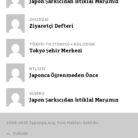
Japon Şarkıcıdan İstiklal Marşımız
JIYUJIZAI
Ziyaretçi Defteri
TŌKYŌ-TO (TOKYO) « KOLODOR
Tokyo Şehir Merkezi
BTL1231
Japonca Öğrenmeden Önce
SUMRU
Japon Şarkıcıdan İstiklal Marşımız
2006-2025 Japonya.org, Tüm Hakları Saklıdır.
YUKARI