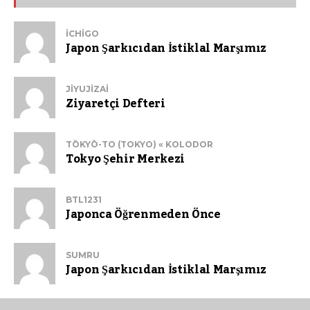
ICHIGO
Japon Şarkıcıdan İstiklal Marşımız
JIYUJIZAI
Ziyaretçi Defteri
TŌKYŌ-TO (TOKYO) « KOLODOR
Tokyo Şehir Merkezi
BTL1231
Japonca Öğrenmeden Önce
SUMRU
Japon Şarkıcıdan İstiklal Marşımız