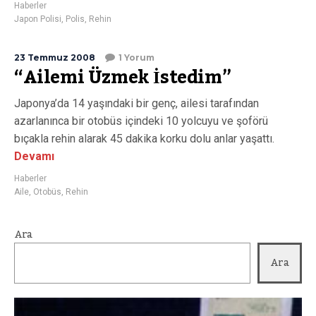
Haberler
Japon Polisi
,
Polis
,
Rehin
23 Temmuz 2008
1 Yorum
“Ailemi Üzmek İstedim”
Japonya’da 14 yaşındaki bir genç, ailesi tarafından
azarlanınca bir otobüs içindeki 10 yolcuyu ve şoförü
bıçakla rehin alarak 45 dakika korku dolu anlar yaşattı.
Devamı
Haberler
Aile
,
Otobüs
,
Rehin
Ara
Ara