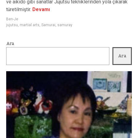
ve aikido gibi sanatlar Jujutsu tekniklerinden yola çıkarak
türetilmiştir.
Devamı
Ben-Je
jujutsu
,
martial arts
,
Samurai
,
samuray
Ara
Ara