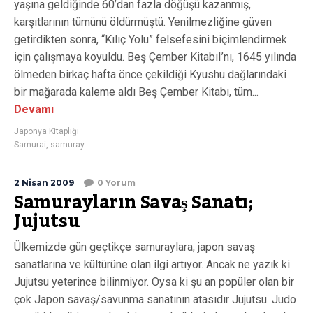
yaşına geldiğinde 60’dan fazla döğüşü kazanmış,
karşıtlarının tümünü öldürmüştü. Yenilmezliğine güven
getirdikten sonra, “Kılıç Yolu” felsefesini biçimlendirmek
için çalışmaya koyuldu. Beş Çember KitabıI’nı, 1645 yılında
ölmeden birkaç hafta önce çekildiği Kyushu dağlarındaki
bir mağarada kaleme aldı Beş Çember Kitabı, tüm...
Devamı
Japonya Kitaplığı
Samurai
,
samuray
2 Nisan 2009
0 Yorum
Samurayların Savaş Sanatı;
Jujutsu
Ülkemizde gün geçtikçe samuraylara, japon savaş
sanatlarına ve kültürüne olan ilgi artıyor. Ancak ne yazık ki
Jujutsu yeterince bilinmiyor. Oysa ki şu an popüler olan bir
çok Japon savaş/savunma sanatının atasıdır Jujutsu. Judo