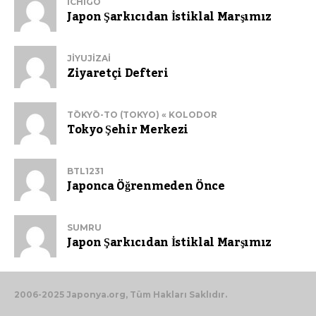
ICHIGO
Japon Şarkıcıdan İstiklal Marşımız
JIYUJIZAI
Ziyaretçi Defteri
TŌKYŌ-TO (TOKYO) « KOLODOR
Tokyo Şehir Merkezi
BTL1231
Japonca Öğrenmeden Önce
SUMRU
Japon Şarkıcıdan İstiklal Marşımız
2006-2025 Japonya.org, Tüm Hakları Saklıdır.