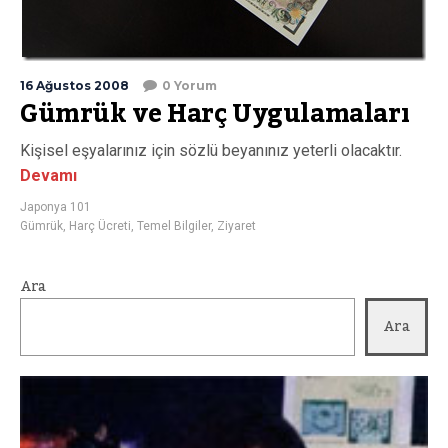
16 Ağustos 2008
0 Yorum
Gümrük ve Harç Uygulamaları
Kişisel eşyalarınız için sözlü beyanınız yeterli olacaktır.
Devamı
Japonya 101
Gümrük
,
Harç Ücreti
,
Temel Bilgiler
,
Ziyaret
Ara
Ara