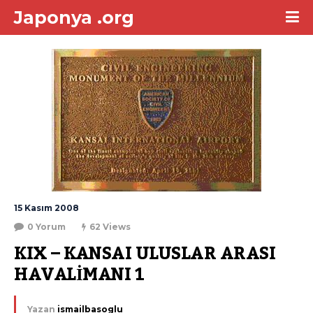
Japonya .org
15 Kasım 2008
0 Yorum
62 Views
KIX – KANSAI ULUSLAR ARASI 
HAVALİMANI 1
Yazan
ismailbasoglu