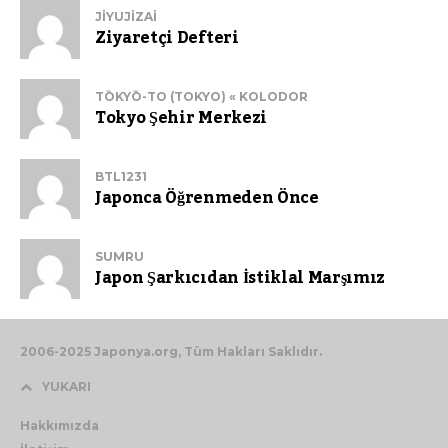
JIYUJIZAI
Ziyaretçi Defteri
TŌKYŌ-TO (TOKYO) « KOLODOR
Tokyo Şehir Merkezi
BTL1231
Japonca Öğrenmeden Önce
SUMRU
Japon Şarkıcıdan İstiklal Marşımız
2006-2025 Japonya.org, Tüm Hakları Saklıdır.
YUKARI
Hakkımızda