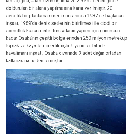
km. açığına, 4 km. uzunluğunda ve 2,5 km. genişliğinde
doldurulan bir alana yapılmasına karar verilmiştir. 20
senelik bir planlama süreci sonrasında 1987’de başlanan
inşaat, 1989’da deniz setlerinin bitirilmesi ile ciddi bir
somutluk kazanmıştır. Tüm adanın yapımı için günümüze
kadar Osaka’nın çeşitli bölgelerinden 250 milyon metreküp
toprak ve kaya temin edilmiştir. Uygun bir tabirle
havalimanı inşaatı, Osaka civarında 3 adet dağın ortadan
kalkmasına neden olmuştur.