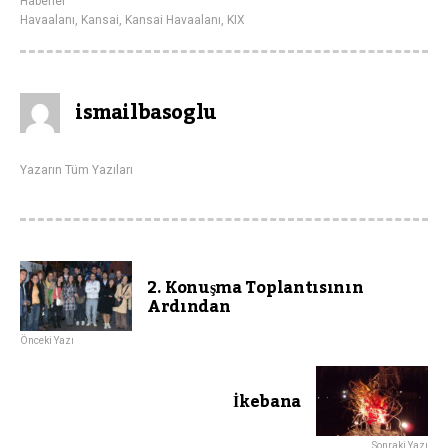
Haberler
Havaalanı
,
Kansai
,
Kansai Havaalanı
,
KIX
ismailbasoglu
Yazarın Tüm Yazıları
2. Konuşma Toplantısının
Ardından
Önceki Yazı
İkebana
Sonraki Yazı