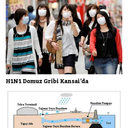
H1N1 Domuz Gribi Kansai’da