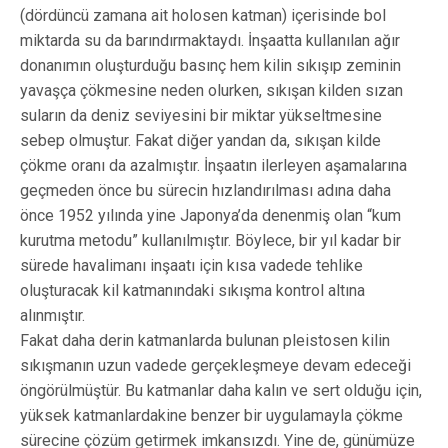
(dördüncü zamana ait holosen katman) içerisinde bol
miktarda su da barındırmaktaydı. İnşaatta kullanılan ağır
donanımın oluşturduğu basınç hem kilin sıkışıp zeminin
yavaşça çökmesine neden olurken, sıkışan kilden sızan
suların da deniz seviyesini bir miktar yükseltmesine
sebep olmuştur. Fakat diğer yandan da, sıkışan kilde
çökme oranı da azalmıştır. İnşaatın ilerleyen aşamalarına
geçmeden önce bu sürecin hızlandırılması adına daha
önce 1952 yılında yine Japonya’da denenmiş olan “kum
kurutma metodu” kullanılmıştır. Böylece, bir yıl kadar bir
sürede havalimanı inşaatı için kısa vadede tehlike
oluşturacak kil katmanındaki sıkışma kontrol altına
alınmıştır.
Fakat daha derin katmanlarda bulunan pleistosen kilin
sıkışmanın uzun vadede gerçekleşmeye devam edeceği
öngörülmüştür. Bu katmanlar daha kalın ve sert olduğu için,
yüksek katmanlardakine benzer bir uygulamayla çökme
sürecine çözüm getirmek imkansızdı. Yine de, günümüze