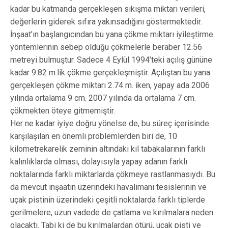
kadar bu katmanda gerçekleşen sıkışma miktarı verileri,
değerlerin giderek sıfıra yakınsadığını göstermektedir.
İnşaat’ın başlangıcından bu yana çökme miktarı iyileştirme
yöntemlerinin sebep olduğu çökmelerle beraber 12.56
metreyi bulmuştur. Sadece 4 Eylül 1994’teki açılış gününe
kadar 9.82 m.lik çökme gerçekleşmiştir. Açılıştan bu yana
gerçekleşen çökme miktarı 2.74 m. iken, yapay ada 2006
yılında ortalama 9 cm. 2007 yılında da ortalama 7 cm.
çökmekten öteye gitmemiştir.
Her ne kadar iyiye doğru yönelse de, bu süreç içerisinde
karşılaşılan en önemli problemlerden biri de, 10
kilometrekarelik zeminin altındaki kil tabakalarının farklı
kalınlıklarda olması, dolayısıyla yapay adanın farklı
noktalarında farklı miktarlarda çökmeye rastlanmasıydı. Bu
da mevcut inşaatın üzerindeki havalimanı tesislerinin ve
uçak pistinin üzerindeki çeşitli noktalarda farklı tiplerde
gerilmelere, uzun vadede de çatlama ve kırılmalara neden
olacaktı. Tabi ki de bu kırılmalardan ötürü, uçak pisti ve