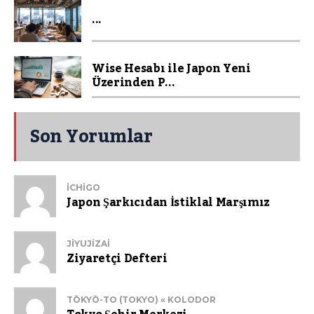
...
Wise Hesabı ile Japon Yeni
Üzerinden P...
Son Yorumlar
ICHIGO
Japon Şarkıcıdan İstiklal Marşımız
JIYUJIZAI
Ziyaretçi Defteri
TŌKYŌ-TO (TOKYO) « KOLODOR