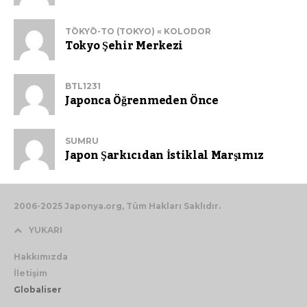
TŌKYŌ-TO (TOKYO) « KOLODOR
Tokyo Şehir Merkezi
BTL1231
Japonca Öğrenmeden Önce
SUMRU
Japon Şarkıcıdan İstiklal Marşımız
2006-2025 Japonya.org, Tüm Hakları Saklıdır.
YUKARI
Hakkımızda
İletişim
Globaliser