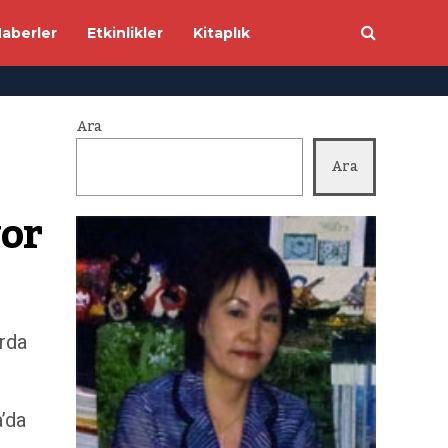
aberler
Etkinlikler
Kitaplık
Ara
Ara
yor
Arda
’da