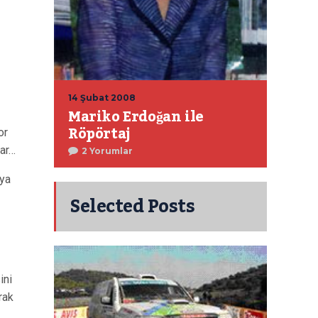
14 Şubat 2008
Mariko Erdoğan ile
Röpörtaj
or
lar…
2 Yorumlar
’ya
Selected Posts
ini
rak