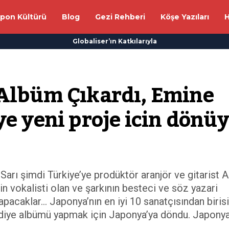
apon Kültürü
Blog
Gezi Rehberi
Köşe Yazıları
H
Globaliser’ın Katkılarıyla
 Albüm Çıkardı, Emine 
ye yeni proje icin dönü
arı şimdi Türkiye’ye prodüktör aranjör ve gitarist 
 vokalisti olan ve şarkının besteci ve söz yazari
apacaklar… Japonya’nın en iyi 10 sanatçısından birisi
ediye albümü yapmak için Japonya’ya döndu. Japonya