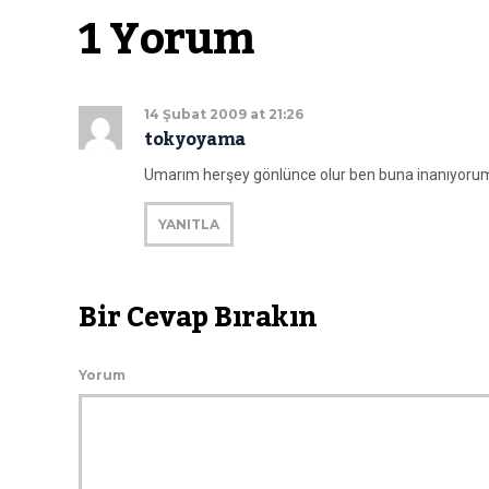
1 Yorum
14 Şubat 2009 at 21:26
tokyoyama
Umarım herşey gönlünce olur ben buna inanıyorum
YANITLA
Bir Cevap Bırakın
Yorum