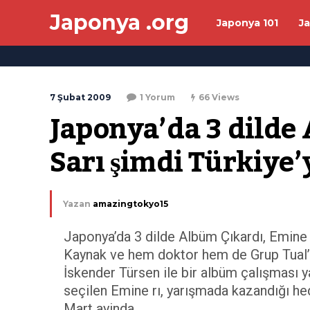
Japonya .org
Japonya 101
J
7 Şubat 2009
1 Yorum
66 Views
Japonya’da 3 dilde
Sarı şimdi Türkiye’
Yazan
amazingtokyo15
Japonya’da 3 dilde Albüm Çıkardı, Emine S
Kaynak ve hem doktor hem de Grup Tual’in
İskender Türsen ile bir albüm çalışması y
seçilen Emine rı, yarışmada kazandığı h
Mart ayinda…