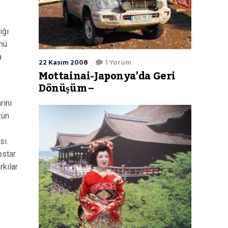
ığı
nü
a
22 Kasım 2008
1 Yorum
Mottainai-Japonya’da Geri
Dönüşüm –
rını
zün
sı.
pstar
rkılar