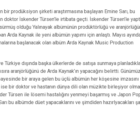
n bir prodüksiyon şirketi araştırmasına başlayan Emine Sarı, bu
an doktor İskender Türsen’le irtibata geçti. İskender Türsen’le yapt
sürmüş olduğu Yalınayak albümünün prodüktörlüğü ve aranjörlüğü
pan Arda Kaynak ile yeni albümün yapımı için anlaştı. Mayıs ayınd
malarına başlanacak olan albüm Arda Kaynak Music Production
 Türkiye dışında başka ülkerlerde de satışa sunmaya planladıkla
ıra aranjörlüğünü de Arda Kaynak’ın yapacağını belirtti. Günümü
t sayesinde bir araya gelen bu üçlü albümün her köşesine imzasını
 ise bir doktor ve hastanın dünya dili olan müzikte birleşiyor olma
nder Türsen ile lösemi hastalığını yenmeyi başarmış ve Japon Po
arı bu albümde düet yapacaklarını ve şimdiden hazırlyacakları şa