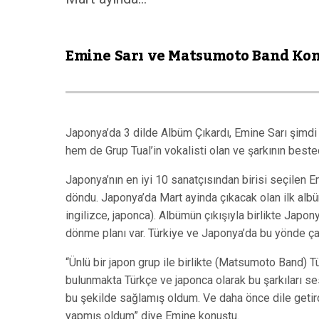
Emine Sarı ve Matsumoto Band Kon
Japonya’da 3 dilde Albüm Çıkardı, Emine Sarı şimdi 
hem de Grup Tual’in vokalisti olan ve şarkının best
Japonya’nın en iyi 10 sanatçısından birisi seçilen
döndu. Japonya’da Mart ayinda çıkacak olan ilk albü
ingilizce, japonca). Albümün çıkışıyla birlikte Japon
dönme planı var. Türkiye ve Japonya’da bu yönde ç
“Ünlü bir japon grup ile birlikte (Matsumoto Band) Tü
bulunmakta Türkçe ve japonca olarak bu şarkıları ses
bu şekilde sağlamış oldum. Ve daha önce dile getird
yapmış oldum” diye Emine konuştu.