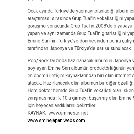
Ocak ayında Türkiye’de yapmayı planladığı albüm içi
araştırması sırasında Grup Tual’in vokalistliğini yap
görüşme sonucunda Grup Tual’in 2008’de piyasaya 
yapan ve aynı zamanda Grup Tual’in gitaristliğini ya
Emine Sarı’nın Türkiye’ye dönmesinden sonra çalış
tarafından Japonya ve Türkiye’de satışa sunulacak.
Pop/Rock tarzında hazırlanacak albümün Japonya ve
söyleyen Emine Sarı albümün prodüktörlüğünün yanıs
en önemli iletişim kaynaklarından biri olan interne
atacak. Hazırlanacak olan albümün bir diğer özelliği
Hem doktor hemde Grup Tual’in vokalisti olan İske
yarışmasında ilk 10’a girmeyi başarmış olan Emine S
için heyecanlandıklarını belirttiler.
KAYNAK: www.eminesari.net
www.eminejapan.webs.com