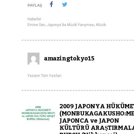
PAYLAŞ
Haberler
Emine Sarı
,
Japonya'da Müzik Yarışması
,
Müzik
amazingtokyo15
Yazarın Tüm Yazıları
2009 JAPONYA HÜKÜME
(MONBUKAGAKUSHO:ME
JAPONCA ve JAPON
KÜLTÜRÜ ARAŞTIRMAL