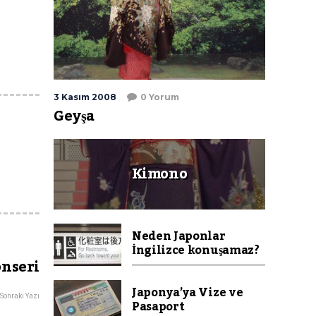
3 Kasım 2008
0 Yorum
Geyşa
Kimono
Neden Japonlar
İngilizce konuşamaz?
onseri
Japonya’ya Vize ve
Sonraki Yazı
Pasaport