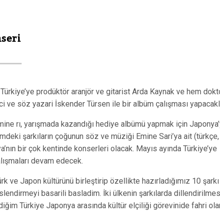
seri
Türkiye’ye prodüktör aranjör ve gitarist Arda Kaynak ve hem dokt
eci ve söz yazari İskender Türsen ile bir albüm çalışması yapacak
 Emine rı, yarışmada kazandığı hediye albümü yapmak için Japonya
mdeki şarkıların çoğunun söz ve müziği Emine Sari’ya ait (türkçe,
ya’nın bir çok kentinde konserleri olacak. Mayıs ayında Türkiye’ye
alışmaları devam edecek.
rk ve Japon kültürünü birleştirip özellikte hazırladığımız 10 şarkı
lendirmeyi basarili basladim. İki ülkenin şarkılarda dillendirilmes
iğim Türkiye Japonya arasında kültür elçiliği görevinide fahri ola