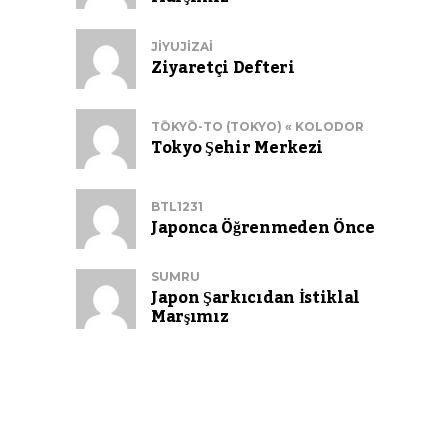
JIYUJIZAI
Ziyaretçi Defteri
TŌKYŌ-TO (TOKYO) « KOLODOR
Tokyo Şehir Merkezi
BTL1231
Japonca Öğrenmeden Önce
SUMRU
Japon Şarkıcıdan İstiklal
Marşımız