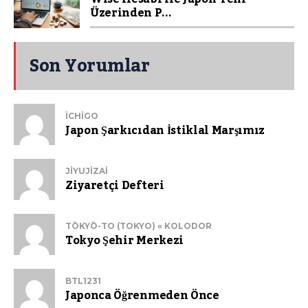
Üzerinden P...
Son Yorumlar
ICHIGO
Japon Şarkıcıdan İstiklal Marşımız
JIYUJIZAI
Ziyaretçi Defteri
TŌKYŌ-TO (TOKYO) « KOLODOR
Tokyo Şehir Merkezi
BTL1231
Japonca Öğrenmeden Önce