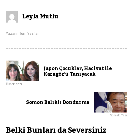
Leyla Mutlu
Yazarın Tüm Yazıları
Japon Çocuklar, Hacivat ile
Karagöz’ü Tanıyacak
Önceki Yazı
Somon Balıklı Dondurma
Sonraki Yazı
Belki Bunları da Seversiniz