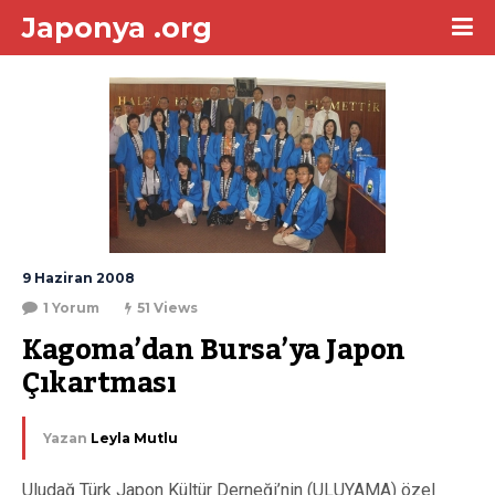
Japonya .org
9 Haziran 2008
1 Yorum
51 Views
Kagoma’dan Bursa’ya Japon 
Çıkartması
Yazan
Leyla Mutlu
Uludağ Türk Japon Kültür Derneği’nin (ULUYAMA) özel