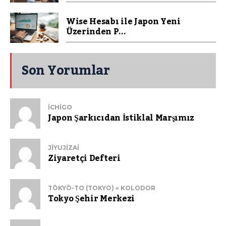
Wise Hesabı ile Japon Yeni
Üzerinden P...
Son Yorumlar
ICHIGO
Japon Şarkıcıdan İstiklal Marşımız
JIYUJIZAI
Ziyaretçi Defteri
TŌKYŌ-TO (TOKYO) « KOLODOR
Tokyo Şehir Merkezi