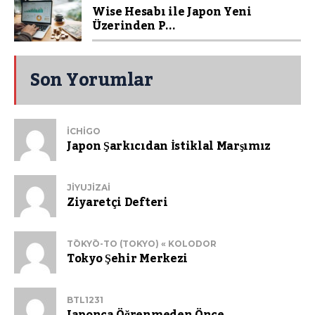
Wise Hesabı ile Japon Yeni
Üzerinden P...
Son Yorumlar
ICHIGO
Japon Şarkıcıdan İstiklal Marşımız
JIYUJIZAI
Ziyaretçi Defteri
TŌKYŌ-TO (TOKYO) « KOLODOR
Tokyo Şehir Merkezi
BTL1231