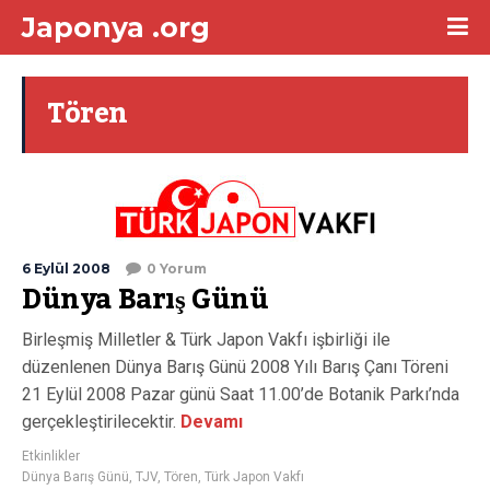
Japonya .org
Tören
6 Eylül 2008
0 Yorum
Dünya Barış Günü
Birleşmiş Milletler & Türk Japon Vakfı işbirliği ile
düzenlenen Dünya Barış Günü 2008 Yılı Barış Çanı Töreni
21 Eylül 2008 Pazar günü Saat 11.00’de Botanik Parkı’nda
gerçekleştirilecektir.
Devamı
Etkinlikler
Dünya Barış Günü
,
TJV
,
Tören
,
Türk Japon Vakfı