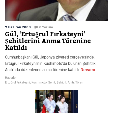
7 Haziran 2008
0 Yorum
Gül, ‘Ertuğrul Fırkateyni’
Şehitlerini Anma Törenine
Katıldı
Cumhurbaşkanı Gül, Japonya ziyareti çerçevesinde,
Ertuğrul Fırkateyni’nin Kushimoto’da bulunan Şehitlik
Anıtı’nda düzenlenen anma törenine katıldı.
Devamı
Haberler
Ertuğrul Fırkateyni
,
Kushimoto
,
Şehit
,
Şehitlik Anıtı
,
Tören