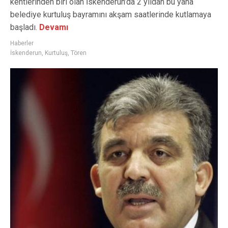
kentlerinden biri olan İskenderun’da 2 yıldan bu yana
belediye kurtuluş bayramını akşam saatlerinde kutlamaya
başladı.
Devamı
Haberler
İskenderun
,
Kurtuluş
,
Tören