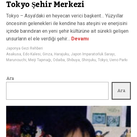
Tokyo Şehir Merkezi
Tokyo – Asya’daki en heyecan verici başkent… Yüzyıllar
öncesinin gelenekleri ile kendine has ateşini ve enerjisini
içinde barındıran en yeni şehir kültürüne ait sürekli gelişen
unsurların el ele verdiği şehir…
Devamı
Japonya Gezi Rehberi
Asakusa
,
Edo Kalesi
,
Ginza
,
Harajuku
,
Japon İmparatorluk Sarayı
,
Marunouchi
,
Meiji Tapınağı
,
Odaiba
,
Shibuya
,
Shinjuku
,
Tokyo
,
Ueno Parkı
Ara
Ara