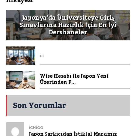
Hikayesi
Japonya’da Üniversiteye Giriş
Sınavlarına Hazırlık İçin En İyi
Dershaneler
...
Wise Hesabı ile Japon Yeni
Üzerinden P...
Son Yorumlar
ICHIGO
Japon Şarkıcıdan İstiklal Marşımız