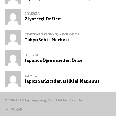
JIYUJIZAI
Ziyaretçi Defteri
TŌKYŌ-TO (TOKYO) « KOLODOR
Tokyo Şehir Merkezi
BTL1231
Japonca Öğrenmeden Önce
SUMRU
Japon Şarkıcıdan İstiklal Marşımız
2006-2025 Japonya.org, Tüm Hakları Saklıdır.
YUKARI