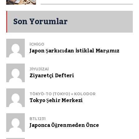
Son Yorumlar
ICHIGO
Japon Şarkıcıdan İstiklal Marşımız
JIYUJIZAI
Ziyaretçi Defteri
TŌKYŌ-TO (TOKYO) « KOLODOR
Tokyo Şehir Merkezi
BTL1231
Japonca Öğrenmeden Önce