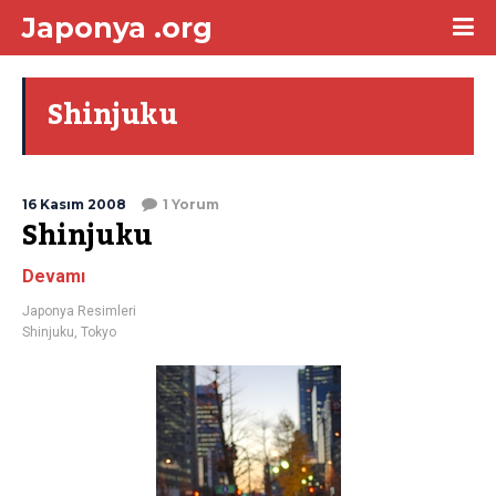
Japonya .org
Shinjuku
16 Kasım 2008
1 Yorum
Shinjuku
Devamı
Japonya Resimleri
Shinjuku
,
Tokyo