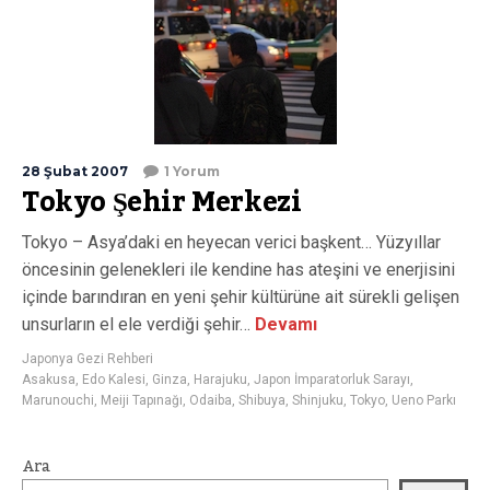
28 Şubat 2007
1 Yorum
Tokyo Şehir Merkezi
Tokyo – Asya’daki en heyecan verici başkent… Yüzyıllar
öncesinin gelenekleri ile kendine has ateşini ve enerjisini
içinde barındıran en yeni şehir kültürüne ait sürekli gelişen
unsurların el ele verdiği şehir…
Devamı
Japonya Gezi Rehberi
Asakusa
,
Edo Kalesi
,
Ginza
,
Harajuku
,
Japon İmparatorluk Sarayı
,
Marunouchi
,
Meiji Tapınağı
,
Odaiba
,
Shibuya
,
Shinjuku
,
Tokyo
,
Ueno Parkı
Ara