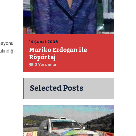
14 Şubat 2008
asyonu
Mariko Erdoğan ile
lındığı
Röpörtaj
2 Yorumlar
Selected Posts