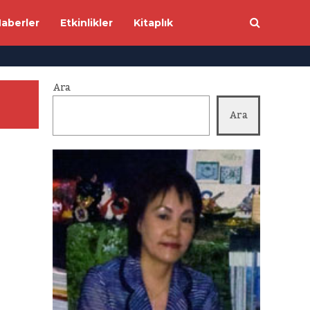
aberler
Etkinlikler
Kitaplık
Ara
Ara