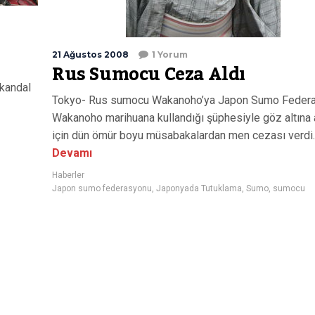
21 Ağustos 2008
1 Yorum
Rus Sumocu Ceza Aldı
skandal
Tokyo- Rus sumocu Wakanoho’ya Japon Sumo Feder
Wakanoho marihuana kullandığı şüphesiyle göz altına a
için dün ömür boyu müsabakalardan men cezası verdi.
Devamı
Haberler
Japon sumo federasyonu
,
Japonyada Tutuklama
,
Sumo
,
sumocu