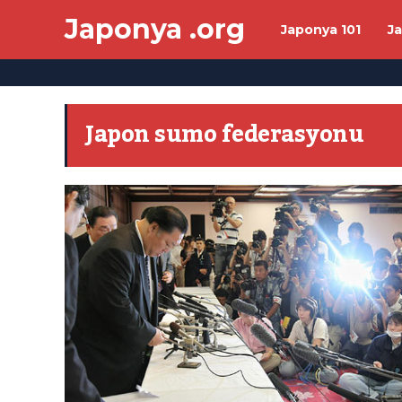
Japonya .org
Japonya 101
J
Japon sumo federasyonu