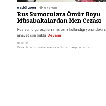
9 Eylül 2008
0 Yorum
Rus Sumoculara Ömür Boyu
Müsabakalardan Men Cezası
Rus sumo güreşçilerin maruana kullandığı yönündeki 
nihayet son buldu.
Devamı
Haberler
Ceza
,
Japon sumo federasyonu
,
Sumo Güreşçisi
,
sumocu