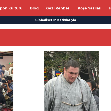
apon Kültürü
Blog
Gezi Rehberi
Köşe Yazıları
H
Globaliser’ın Katkılarıyla