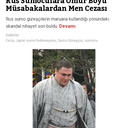
Rus Sumoculara Ömür Boyu
Müsabakalardan Men Cezası
Rus sumo güreşçilerin maruana kullandığı yönündeki
skandal nihayet son buldu.
Devamı
Haberler
Ceza
,
Japon sumo federasyonu
,
Sumo Güreşçisi
,
sumocu