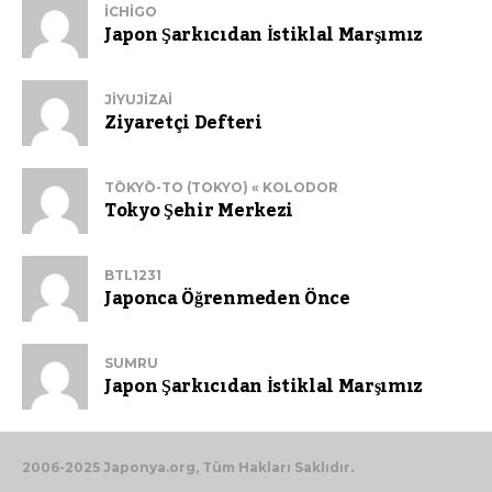
ICHIGO
Japon Şarkıcıdan İstiklal Marşımız
JIYUJIZAI
Ziyaretçi Defteri
TŌKYŌ-TO (TOKYO) « KOLODOR
Tokyo Şehir Merkezi
BTL1231
Japonca Öğrenmeden Önce
SUMRU
Japon Şarkıcıdan İstiklal Marşımız
2006-2025 Japonya.org, Tüm Hakları Saklıdır.