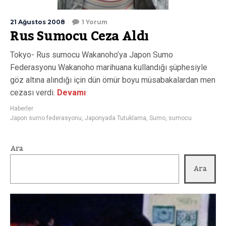
21 Ağustos 2008
1 Yorum
Rus Sumocu Ceza Aldı
Tokyo- Rus sumocu Wakanoho’ya Japon Sumo
Federasyonu Wakanoho marihuana kullandığı şüphesiyle
göz altına alındığı için dün ömür boyu müsabakalardan men
cezası verdi.
Devamı
Haberler
Japon sumo federasyonu
,
Japonyada Tutuklama
,
Sumo
,
sumocu
Ara
Ara