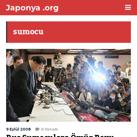
Japonya .org
sumocu
9 Eylül 2008
0 Yorum