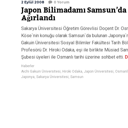
2 Eylül 2008
0 Yorum
Japon Bilimadamı Samsun’da
Ağırlandı
Sakarya Üniversitesi Öğretim Görevlisi Doçent Dr. O
Köse`nin konuğu olarak Samsun`da bulunan Japonya`n
Gakuin Üniversitesi Sosyal Bilimler Fakültesi Tarih B
Profesörü Dr. Hiroki Odaka, eşi ile birlikte Müsiad S
Şubesi üyeleri ile Osmanlı tarihi üzerine sohbet etti.
D
Haberler
Aichi Gakuin Üniversitesi
,
Hiroki Odaka
,
Japon Üniversitesi
,
Osmanlı
Japonya
,
Sakarya Üniversitesi
,
Samsun