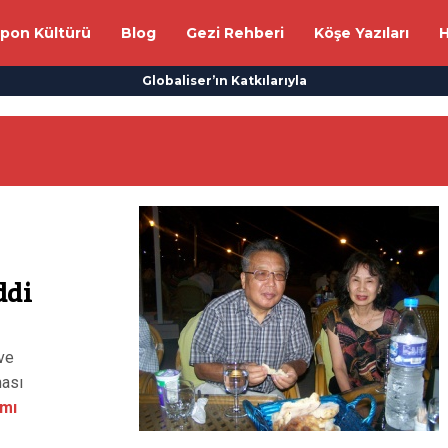
apon Kültürü
Blog
Gezi Rehberi
Köşe Yazıları
H
Globaliser’ın Katkılarıyla
ddi
ve
ması
mı