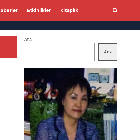
aberler
Etkinlikler
Kitaplık
Ara
Ara