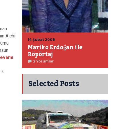
sman
ın Aichi
14 Şubat 2008
ölümü
Mariko Erdoğan ile
amsun
Röpörtaj
evamı
2 Yorumlar
 &
Selected Posts