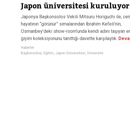
Japon üniversitesi kuruluyor
Japonya Başkonsolos Vekili Mitsuru Horiguchi ile, ce
hayatının “görünür” simalarından İbrahim Kefeli’nin,
Osmanbey’deki show-room’unda kendi adını taşıyan e
giyim koleksiyonunu tanıttığı davette karşılaştık.
Deva
Haberler
Başkonsolos
,
Eğitim
,
Japon Üniversitesi
,
Üniversite