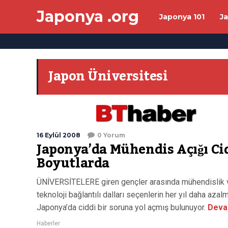
Japonya .org
Japonya 101
J
Japon Üniversitesi
16 Eylül 2008
0 Yorum
Japonya’da Mühendis Açığı Ci
Boyutlarda
ÜNİVERSİTELERE giren gençler arasında mühendislik 
teknoloji bağlantılı dalları seçenlerin her yıl daha azal
Japonya’da ciddi bir soruna yol açmış bulunuyor.
Deva
Haberler