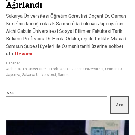
Ağırlandı
Sakarya Üniversitesi Öğretim Görevlisi Doçent Dr. Osman
Köse`nin konuğu olarak Samsun`da bulunan Japonya`nın
Aichi Gakuin Üniversitesi Sosyal Bilimler Fakültesi Tarih
Bölümü Profesörü Dr. Hiroki Odaka, eşi ile birlikte Müsiad
Samsun Şubesi üyeleri ile Osmanlı tarihi üzerine sohbet
etti.
Devamı
Haberler
Aichi Gakuin Üniversitesi
,
Hiroki Odaka
,
Japon Üniversitesi
,
Osmanlı &
Japonya
,
Sakarya Üniversitesi
,
Samsun
Ara
Ara