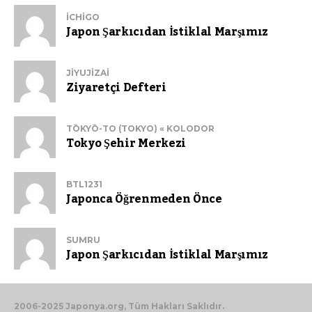
ICHIGO
Japon Şarkıcıdan İstiklal Marşımız
JIYUJIZAI
Ziyaretçi Defteri
TŌKYŌ-TO (TOKYO) « KOLODOR
Tokyo Şehir Merkezi
BTL1231
Japonca Öğrenmeden Önce
SUMRU
Japon Şarkıcıdan İstiklal Marşımız
2006-2025 Japonya.org, Tüm Hakları Saklıdır.