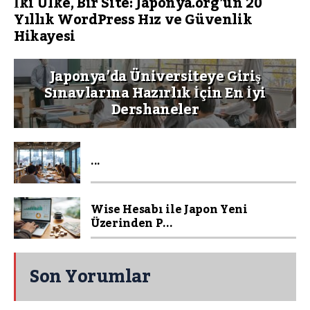
İki Ülke, Bir Site: Japonya.org’un 20
Yıllık WordPress Hız ve Güvenlik
Hikayesi
Japonya’da Üniversiteye Giriş
Sınavlarına Hazırlık İçin En İyi
Dershaneler
...
Wise Hesabı ile Japon Yeni
Üzerinden P...
Son Yorumlar