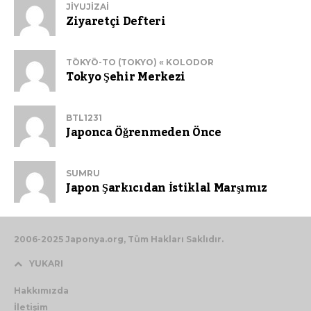
JIYUJIZAI
Ziyaretçi Defteri
TŌKYŌ-TO (TOKYO) « KOLODOR
Tokyo Şehir Merkezi
BTL1231
Japonca Öğrenmeden Önce
SUMRU
Japon Şarkıcıdan İstiklal Marşımız
2006-2025 Japonya.org, Tüm Hakları Saklıdır.
YUKARI
Hakkımızda
İletişim