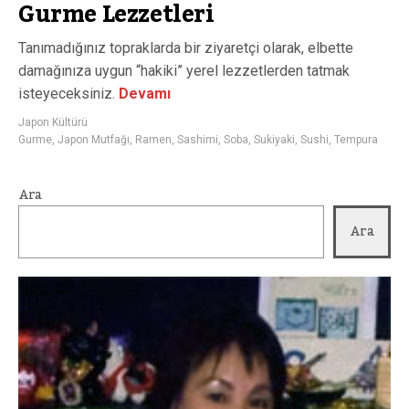
Gurme Lezzetleri
Tanımadığınız topraklarda bir ziyaretçi olarak, elbette
damağınıza uygun “hakiki” yerel lezzetlerden tatmak
isteyeceksiniz.
Devamı
Japon Kültürü
Gurme
,
Japon Mutfağı
,
Ramen
,
Sashimi
,
Soba
,
Sukiyaki
,
Sushi
,
Tempura
Ara
Ara