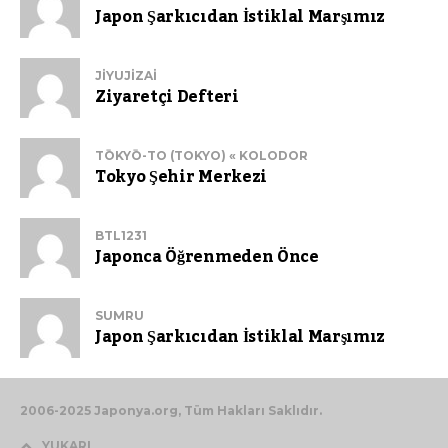
Japon Şarkıcıdan İstiklal Marşımız
JIYUJIZAI
Ziyaretçi Defteri
TŌKYŌ-TO (TOKYO) « KOLODOR
Tokyo Şehir Merkezi
BTL1231
Japonca Öğrenmeden Önce
SUMRU
Japon Şarkıcıdan İstiklal Marşımız
2006-2025 Japonya.org, Tüm Hakları Saklıdır.
YUKARI