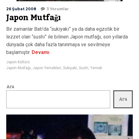
26 Şubat 2008
3 Yorumlar
Japon Mutfağı
Bir zamanlar Batı’da “sukiyaki” ya da daha egzotik bir
lezzet olan “sushi” ile bilinen Japon mutfağı, son yıllarda
dünyada çok daha fazla tanınmaya ve sevilmeye
başlamıştır.
Devamı
Japon Kültürü
Japon Mutfağı
,
Japon Yemekleri
,
Sukiyaki
,
Sushi
,
Yemek
Ara
Ara