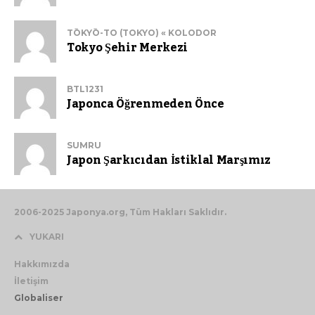
TŌKYŌ-TO (TOKYO) « KOLODOR
Tokyo Şehir Merkezi
BTL1231
Japonca Öğrenmeden Önce
SUMRU
Japon Şarkıcıdan İstiklal Marşımız
2006-2025 Japonya.org, Tüm Hakları Saklıdır.
YUKARI
Hakkımızda
İletişim
Globaliser