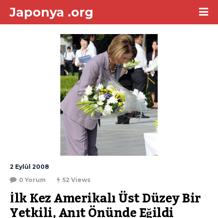
Japonya .org
2 Eylül 2008
0 Yorum
52 Views
İlk Kez Amerikalı Üst Düzey Bir 
Yetkili, Anıt Önünde Eğildi