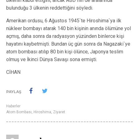
ülkenin kabul ettiğini, ancak ABD`nin de aralarında
bulunduğu 3 ülkenin reddettiğini söyledi.
Amerikan ordusu, 6 Ağustos 1945`te Hiroshima`ya ilk
nükleer bombayı atarak 140 bin kişinin anında ölümüne yol
açmış, daha sonra da radyasyon yüzünden binlerce kişi
hayatını kaybetmişti. Bundan üç gün sonra da Nagazaki`ye
atom bombası atılıp 80 bin kişi ölünce, Japonya teslim
olmuş ve İkinci Dünya Savaşı sona ermişti.
CİHAN
PAYLAŞ
Haberler
Atom Bombası
,
Hiroshima
,
Ziyaret