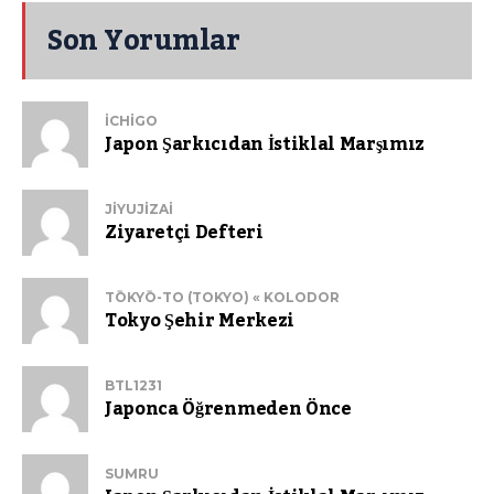
Son Yorumlar
ICHIGO
Japon Şarkıcıdan İstiklal Marşımız
JIYUJIZAI
Ziyaretçi Defteri
TŌKYŌ-TO (TOKYO) « KOLODOR
Tokyo Şehir Merkezi
BTL1231
Japonca Öğrenmeden Önce
SUMRU