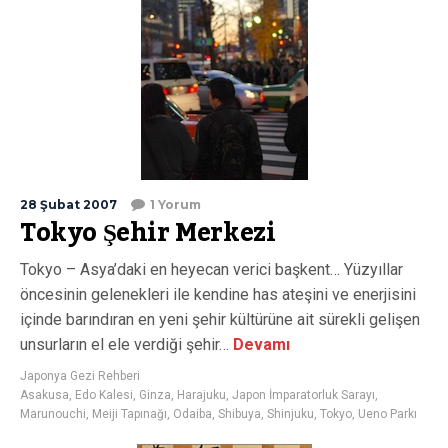
28 Şubat 2007
1 Yorum
Tokyo Şehir Merkezi
Tokyo – Asya’daki en heyecan verici başkent… Yüzyıllar
öncesinin gelenekleri ile kendine has ateşini ve enerjisini
içinde barındıran en yeni şehir kültürüne ait sürekli gelişen
unsurların el ele verdiği şehir…
Devamı
Japonya Gezi Rehberi
Asakusa
,
Edo Kalesi
,
Ginza
,
Harajuku
,
Japon İmparatorluk Sarayı
,
Marunouchi
,
Meiji Tapınağı
,
Odaiba
,
Shibuya
,
Shinjuku
,
Tokyo
,
Ueno Parkı