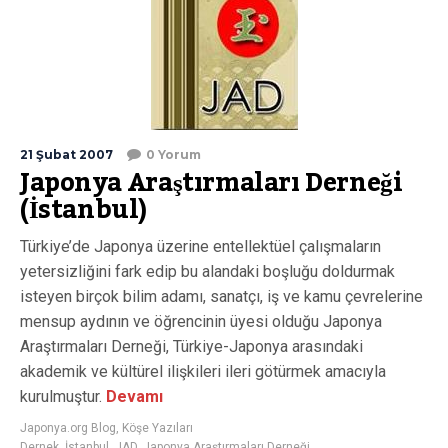
21 Şubat 2007
0 Yorum
Japonya Araştırmaları Derneği
(İstanbul)
Türkiye’de Japonya üzerine entellektüel çalışmaların
yetersizliğini fark edip bu alandaki boşluğu doldurmak
isteyen birçok bilim adamı, sanatçı, iş ve kamu çevrelerine
mensup aydının ve öğrencinin üyesi olduğu Japonya
Araştırmaları Derneği, Türkiye-Japonya arasındaki
akademik ve kültürel ilişkileri ileri götürmek amacıyla
kurulmuştur.
Devamı
Japonya.org Blog
,
Köşe Yazıları
Dernek
,
İstanbul
,
JAD
,
Japonya Araştırmaları Derneği