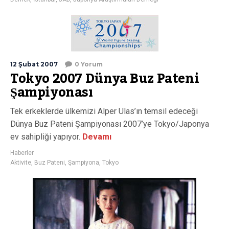
12 Şubat 2007
0 Yorum
Tokyo 2007 Dünya Buz Pateni
Şampiyonası
Tek erkeklerde ülkemizi Alper Ulas’ın temsil edeceği
Dünya Buz Pateni Şampiyonası 2007’ye Tokyo/Japonya
ev sahipliği yapıyor.
Devamı
Haberler
Aktivite
,
Buz Pateni
,
Şampiyona
,
Tokyo