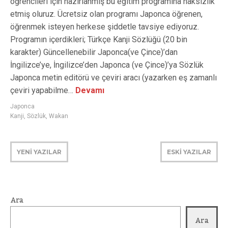
öğrencileri için hazırlanmış bu eğitim programına haksızlık
etmiş oluruz. Ücretsiz olan programı Japonca öğrenen,
öğrenmek isteyen herkese şiddetle tavsiye ediyoruz.
Programın içerdikleri; Türkçe Kanji Sözlüğü (20 bin
karakter) Güncellenebilir Japonca(ve Çince)’dan
İngilizce’ye, İngilizce’den Japonca (ve Çince)’ya Sözlük
Japonca metin editörü ve çeviri aracı (yazarken eş zamanlı
çeviri yapabilme…
Devamı
Japonca
Kanji
,
Sözlük
,
Wakan
YENİ YAZILAR
ESKİ YAZILAR
Ara
Ara