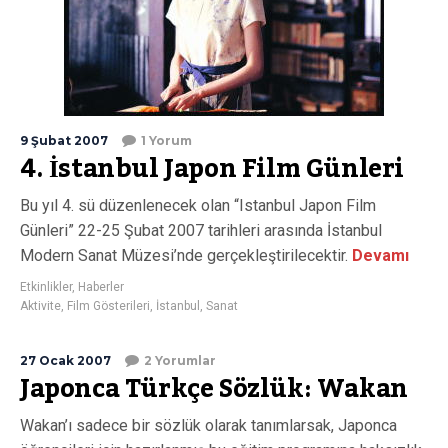
9 Şubat 2007
1 Yorum
4. İstanbul Japon Film Günleri
Bu yıl 4. sü düzenlenecek olan “Istanbul Japon Film
Günleri” 22-25 Şubat 2007 tarihleri arasında İstanbul
Modern Sanat Müzesi’nde gerçekleştirilecektir.
Devamı
Etkinlikler
,
Haberler
Aktivite
,
Film Gösterileri
,
İstanbul
,
Sanat
27 Ocak 2007
2 Yorumlar
Japonca Türkçe Sözlük: Wakan
Wakan’ı sadece bir sözlük olarak tanımlarsak, Japonca